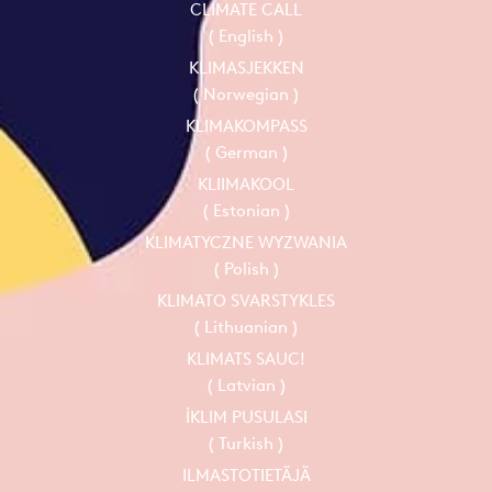
CLIMATE CALL
( English )
KLIMASJEKKEN
( Norwegian )
KLIMAKOMPASS
( German )
KLIIMAKOOL
( Estonian )
KLIMATYCZNE WYZWANIA
( Polish )
KLIMATO SVARSTYKLES
( Lithuanian )
KLIMATS SAUC!
( Latvian )
İKLIM PUSULASI
( Turkish )
ILMASTOTIETÄJÄ