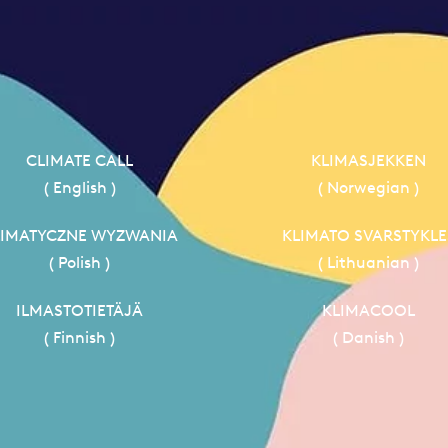
CLIMATE CALL
KLIMASJEKKEN
( English )
( Norwegian )
LIMATYCZNE WYZWANIA
KLIMATO SVARSTYKLE
( Polish )
( Lithuanian )
ILMASTOTIETÄJÄ
KLIMACOOL
( Finnish )
( Danish )