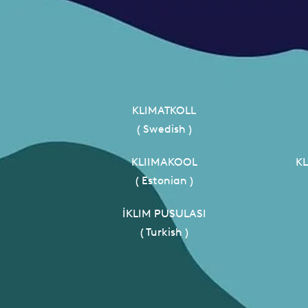
KLIMATKOLL
( Swedish )
KLIIMAKOOL
K
( Estonian )
İKLIM PUSULASI
( Turkish )