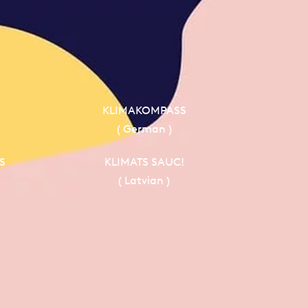
KLIMAKOMPASS
( German )
S
KLIMATS SAUC!
( Latvian )